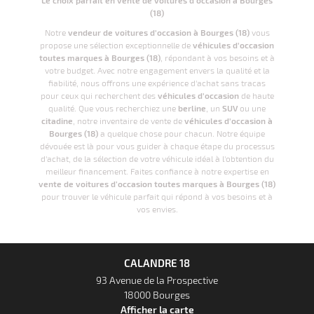
Le choix parfait en vente de voitures d'occasion à Bourges
(18)
Notre
vendeur de voitures d'occasion à Bourges (18)
vous
propose une sélection exceptionnelle de
véhicules d'occasion
toutes marques à Bourges (18)
, répondant à vos besoins et à
votre budget. Avec notre engagement envers la qualité et la
fiabilité, nous offrons une expérience d'achat sans tracas
pour ceux qui recherchent des
véhicules d'occasion
de haute
qualité. Que vous recherchiez une
berline
, un
SUV
ou une
citadine
, notre inventaire de vente de
véhicules d'occasion à
Bourges (18)
a quelque chose pour chacun. Notre équipe
dévouée est là pour vous guider à chaque étape du processus
d'achat, de la sélection de votre véhicule idéal à l'obtention du
meilleur financement. Faites confiance à notre expertise en
vente de voitures d’occasion toutes marques à Bourges (18)
pour trouver le véhicule parfait qui répond à vos besoins et à
vos envies.
CALANDRE 18
93 Avenue de la Prospective
18000 Bourges
Afficher la carte