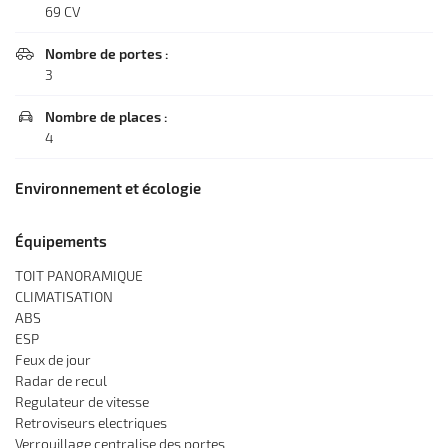
69 CV
Nombre de portes :

Une questio
3
Nombre de places :

Accueil
4
02 48 23 53 1
L' entreprise
Environnement et écologie
Mécanique
Équipements
sserie - Peinture
TOIT PANORAMIQUE
Occasions
CLIMATISATION
Restez infor
ABS
Avis
ESP
Inscription News
Feux de jour
Actualités
Radar de recul
Regulateur de vitesse
Contact
Retroviseurs electriques
Rejoignez-nous
Verrouillage centralise des portes