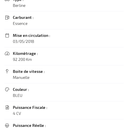
Berline
Carburant :

Essence
Mise en circulation :

03/05/2018
Kilomètrage :

92 200 Km
Boite de vitesse :

Manuelle
Couleur :

BLEU
Puissance Fiscale :

4 CV
Puissance Réelle :
