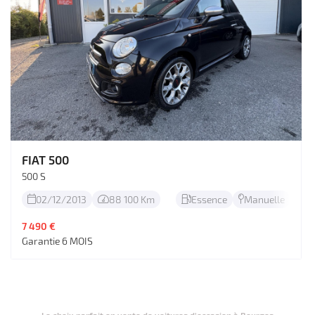
FIAT 500
500 S
02/12/2013
88 100 Km
Essence
Manuelle




7 490 €
Garantie 6 MOIS