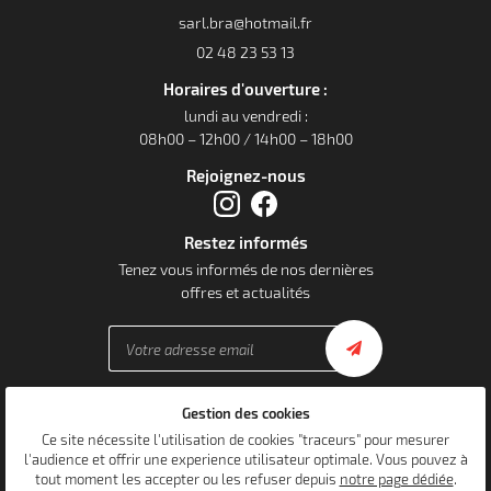
02 48 23 53 13
Horaires d'ouverture :
lundi au vendredi :
08h00 – 12h00 / 14h00 – 18h00
Rejoignez-nous
Restez informés
Tenez vous informés de nos dernières
offres et actualités
Gestion des cookies
Mentions Légales
Conditions générales d'utilisation
Ce site nécessite l'utilisation de cookies "traceurs" pour mesurer
Politique de confidentialité
l'audience et offrir une experience utilisateur optimale. Vous pouvez à
Gestion des cookies
tout moment les accepter ou les refuser depuis
notre page dédiée
.