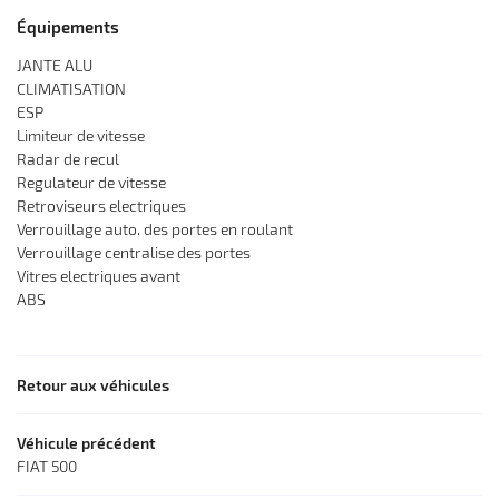
Équipements
Accueil
02 48 23 53 1
JANTE ALU
L' entreprise
CLIMATISATION
ESP
Mécanique
Limiteur de vitesse
Radar de recul
sserie - Peinture
Regulateur de vitesse
Retroviseurs electriques
Occasions
Restez infor
Verrouillage auto. des portes en roulant
Verrouillage centralise des portes
Avis
Vitres electriques avant
Inscription News
ABS
Actualités
Contact
Rejoignez-nous
Retour aux véhicules
Véhicule précédent
FIAT 500