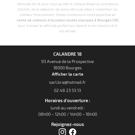
dévouée est là pour vous guider à chaque étape du processus
d'achat, de la sélection de votre véhicule idéal à l'obtention du
meilleur financement. Faites confiance à notre expertise en
vente de voitures d’occasion toutes marques à Bourges (18)
pour trouver le véhicule parfait qui répond à vos besoins et à
vos envies.
CALANDRE 18
93 Avenue de la Prospective
18000 Bourges
Afficher la carte
02 48 23 53 13
Horaires d'ouverture :
lundi au vendredi :
08h00 – 12h00 / 14h00 – 18h00
Rejoignez-nous