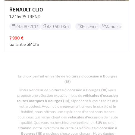
RENAULT CLIO
1.2 16v 75 TREND
23/08/2017
129 500 Km
Essence
Manuelle




7 990 €
Garantie 6MOIS
Le choix parfait en vente de voitures d'occasion à Bourges
(18)
Notre
vendeur de voitures d'occasion à Bourges (18)
vous
propose une sélection exceptionnelle de
véhicules d'occasion
toutes marques à Bourges (18)
, répondant à vos besoins et à
votre budget. Avec notre engagement envers la qualité et la
fiabilité, nous offrons une expérience d'achat sans tracas
pour ceux qui recherchent des
véhicules d'occasion
de haute
qualité. Que vous recherchiez une
berline
, un
SUV
ou une
citadine
, notre inventaire de vente de
véhicules d'occasion à
Bourges (18)
a quelque chose pour chacun. Notre équipe