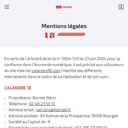


93 Avenue de la Prospective
18000 Bourges
02 48 23 53 13
Mentions légales
En vertu de l'article 6 de la loi n° 2004-575 du 21 juin 2004 pour la
confiance dans l'économie numérique, il est précisé aux utilisateurs
du site internet
calandre18.com
l'identité des différents
intervenants dans le cadre de sa réalisation et de son suivi :
Adresse email de réception
CALANDRE 18

Propriétaire : Bernier Rémi
Téléphone :
02 48 23 53 13
Code Captcha

Adresse email :
Adresse postale : 93 Avenue de la Prospective, 18000 Bourges
Rafraîchir le captcha

Société au Capital de : €
En cochant cette case, vous consentez à recevoir nos propositions commerciales à
Enregistrée sous le numéro de Siret : 492 256 771 00022