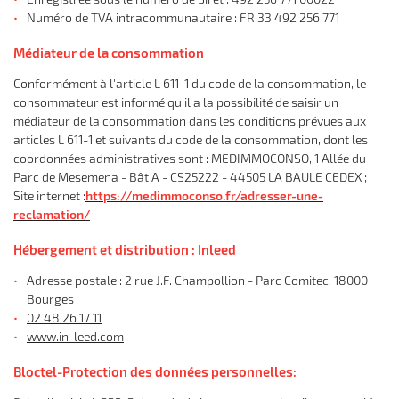
l'adresse email indiqué ci-dessus. Vous pouvez vous désinscrire à tout moment en
Numéro de TVA intracommunautaire : FR 33 492 256 771
utilisant
le formulaire de désinscription
.
Médiateur de la consommation
Inscription
Conformément à l'article L 611-1 du code de la consommation, le
consommateur est informé qu'il a la possibilité de saisir un
médiateur de la consommation dans les conditions prévues aux
articles L 611-1 et suivants du code de la consommation, dont les
coordonnées administratives sont : MEDIMMOCONSO, 1 Allée du
Parc de Mesemena - Bât A - CS25222 - 44505 LA BAULE CEDEX ;
Site internet :
https://medimmoconso.fr/adresser-une-
reclamation/
Hébergement et distribution : Inleed
Adresse postale : 2 rue J.F. Champollion - Parc Comitec, 18000
Bourges
02 48 26 17 11
www.in-leed.com
Bloctel-Protection des données personnelles: