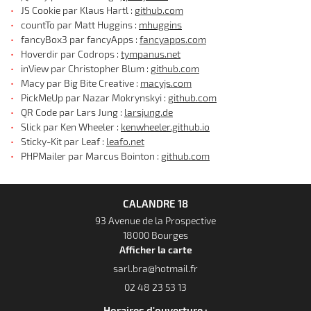
JS Cookie par Klaus Hartl :
github.com
countTo par Matt Huggins :
mhuggins
fancyBox3 par fancyApps :
fancyapps.com
Hoverdir par Codrops :
tympanus.net
inView par Christopher Blum :
github.com
Macy par Big Bite Creative :
macyjs.com
PickMeUp par Nazar Mokrynskyi :
github.com
QR Code par Lars Jung :
larsjung.de
Slick par Ken Wheeler :
kenwheeler.github.io
Sticky-Kit par Leaf :
leafo.net
PHPMailer par Marcus Bointon :
github.com
CALANDRE 18
93 Avenue de la Prospective
18000 Bourges
Afficher la carte
02 48 23 53 13
Horaires d'ouverture :