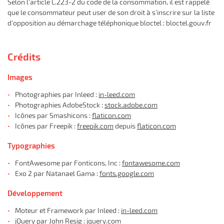
Selon l'article L.223-2 du code de la consommation, il est rappelé
que le consommateur peut user de son droit à s'inscrire sur la liste
Une questio
d'opposition au démarchage téléphonique bloctel : bloctel.gouv.fr
Accueil
Crédits
02 48 23 53 1
L' entreprise
Images
Mécanique
Photographies par Inleed :
in-leed.com
Photographies AdobeStock :
stock.adobe.com
sserie - Peinture
Icônes par Smashicons :
flaticon.com
Icônes par Freepik :
freepik.com
depuis
flaticon.com
Occasions
Restez infor
Typographies
Avis
Inscription News
FontAwesome par Fonticons, Inc :
fontawesome.com
Actualités
Exo 2 par Natanael Gama :
fonts.google.com
Contact
Développement
Rejoignez-nous
Moteur et Framework par Inleed :
in-leed.com
jQuery par John Resig :
jquery.com