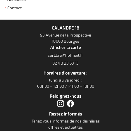
l'adresse email indiqué ci-dessus. Vous pouvez vous désinscrire à tout moment en
02 48 23 53 1
utilisant
le formulaire de désinscription
.
Contact
L' entreprise
Inscription
Mécanique
CALANDRE 18
sserie - Peinture
93 Avenue de la Prospective
18000 Bourges
Occasions
Afficher la carte
Restez infor
Avis
Inscription News
02 48 23 53 13
Actualités
Horaires d'ouverture :
lundi au vendredi :
Contact
08h00 – 12h00 / 14h00 – 18h00
Rejoignez-nous
Rejoignez-nous
Restez informés
Tenez vous informés de nos dernières
offres et actualités