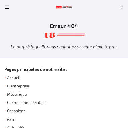


93 Avenue de la Prospective
18000 Bourges
02 48 23 53 13
Erreur 404
La page à laquelle vous souhaitez accéder n'existe pas.
Pages principales de notre site :
Accueil
L' entreprise
Adresse email de réception

Mécanique
Carrosserie - Peinture
Code Captcha

Une questio
Occasions
Rafraîchir le captcha

Avis
Accueil
Actualités
En cochant cette case, vous consentez à recevoir nos propositions commerciales à